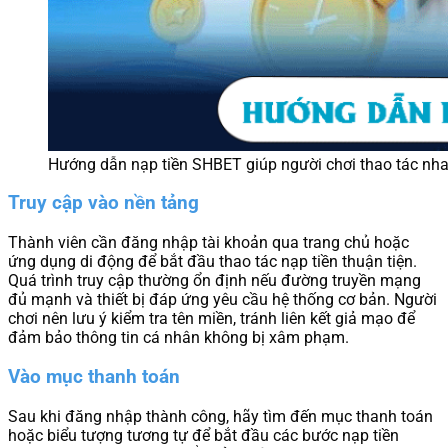
Hướng dẫn nạp tiền SHBET giúp người chơi thao tác nh
Truy cập vào nền tảng
Thành viên cần đăng nhập tài khoản qua trang chủ hoặc
ứng dụng di động để bắt đầu thao tác nạp tiền thuận tiện.
Quá trình truy cập thường ổn định nếu đường truyền mạng
đủ mạnh và thiết bị đáp ứng yêu cầu hệ thống cơ bản. Người
chơi nên lưu ý kiểm tra tên miền, tránh liên kết giả mạo để
đảm bảo thông tin cá nhân không bị xâm phạm.
Vào mục thanh toán
Sau khi đăng nhập thành công, hãy tìm đến mục thanh toán
hoặc biểu tượng tương tự để bắt đầu các bước nạp tiền