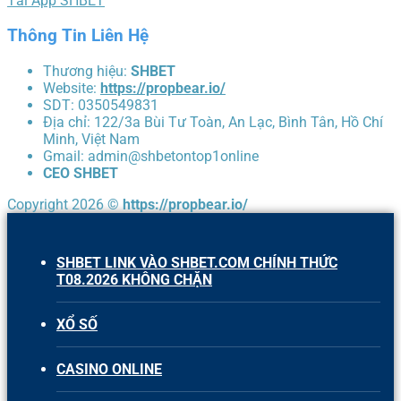
Tải App SHBET
Thông Tin Liên Hệ
Thương hiệu:
SHBET
Website:
https://propbear.io/
SDT: 0350549831
Địa chỉ: 122/3a Bùi Tư Toàn, An Lạc, Bình Tân, Hồ Chí
Minh, Việt Nam
Gmail: admin@shbetontop1online
CEO SHBET
Copyright 2026 ©
https://propbear.io/
SHBET LINK VÀO SHBET.COM CHÍNH THỨC
T08.2026 KHÔNG CHẶN
XỔ SỐ
CASINO ONLINE