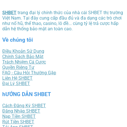
SHBET
trang đại lý chính thức của nhà cái SHBET thị trường
Việt Nam. Tại đây cung cấp đầu đủ và đa dạng các trò chơi
như nổ hũ, thể thao, casino, lô đề... cùng tỷ lệ trả cược hấp
dẫn hệ thống bảo mật an toàn cao.
Về chúng tôi
Điều Khoản Sử Dụng
Chính Sách Bảo Mật
Trách Nhiệm Cá Cược
Quyền Riêng Tư
FAQ - Câu Hỏi Thường Gặp
Liên Hệ SHBET
Đại Lý SHBET
hƯỚNG DẪN SHBET
Cách Đăng Ký SHBET
Đăng Nhập SHBET
Nạp Tiền SHBET
Rút Tiền SHBET