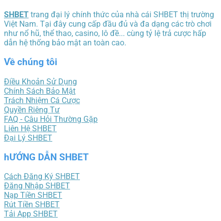
SHBET
trang đại lý chính thức của nhà cái SHBET thị trường
Việt Nam. Tại đây cung cấp đầu đủ và đa dạng các trò chơi
như nổ hũ, thể thao, casino, lô đề... cùng tỷ lệ trả cược hấp
dẫn hệ thống bảo mật an toàn cao.
Về chúng tôi
Điều Khoản Sử Dụng
Chính Sách Bảo Mật
Trách Nhiệm Cá Cược
Quyền Riêng Tư
FAQ - Câu Hỏi Thường Gặp
Liên Hệ SHBET
Đại Lý SHBET
hƯỚNG DẪN SHBET
Cách Đăng Ký SHBET
Đăng Nhập SHBET
Nạp Tiền SHBET
Rút Tiền SHBET
Tải App SHBET