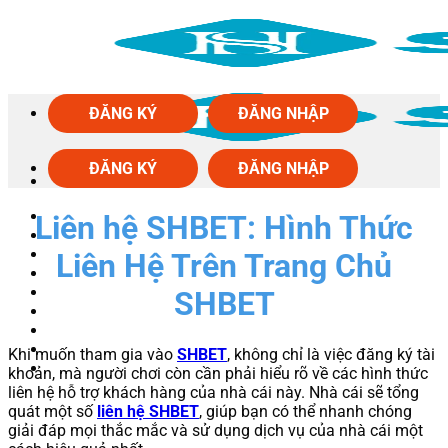
Chuyển
đến
nội
dung
ĐĂNG KÝ
ĐĂNG NHẬP
ĐĂNG KÝ
ĐĂNG NHẬP
SHBET
Liên hệ SHBET: Hình Thức
Xổ Số
Casino Online
Liên Hệ Trên Trang Chủ
Đá Gà
Thể Thao
SHBET
Game Bài
Bắn Cá
Nổ Hũ
Khi muốn tham gia vào
SHBET
, không chỉ là việc đăng ký tài
Tin Tức
khoản, mà người chơi còn cần phải hiểu rõ về các hình thức
liên hệ hỗ trợ khách hàng của nhà cái này. Nhà cái sẽ tổng
quát một số
liên hệ SHBET
, giúp bạn có thể nhanh chóng
giải đáp mọi thắc mắc và sử dụng dịch vụ của nhà cái một