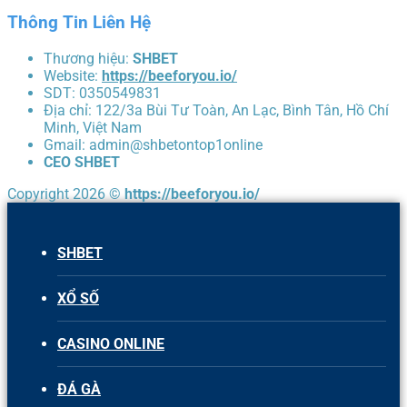
Thông Tin Liên Hệ
Thương hiệu:
SHBET
Website:
https://beeforyou.io/
SDT: 0350549831
Địa chỉ: 122/3a Bùi Tư Toàn, An Lạc, Bình Tân, Hồ Chí
Minh, Việt Nam
Gmail: admin@shbetontop1online
CEO SHBET
Copyright 2026 ©
https://beeforyou.io/
SHBET
XỔ SỐ
CASINO ONLINE
ĐÁ GÀ